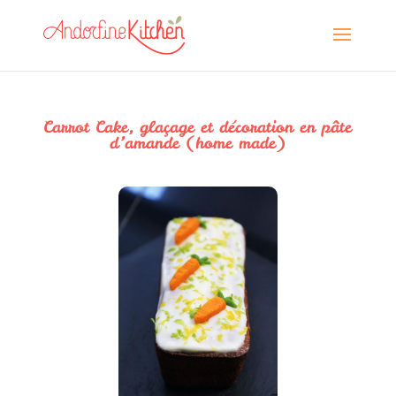
Carrot Cake, glaçage et décoration en pâte
d’amande (home made)