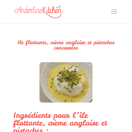
Ile flottante, crème anglaise et pistaches
concassées
Ingrédients pour l’île
flottante, crème anglaise et
pistaches :