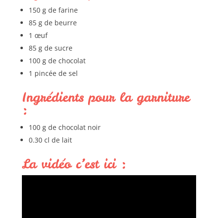
150 g de farine
85 g de beurre
1 œuf
85 g de sucre
100 g de chocolat
1 pincée de sel
Ingrédients pour la garniture
:
100 g de chocolat noir
0.30 cl de lait
La vidéo c’est ici :