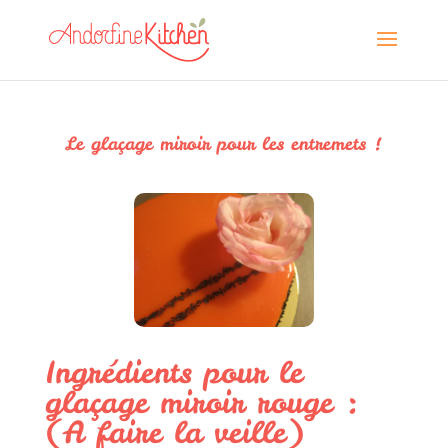
Le glaçage miroir pour les entremets !
Ingrédients pour le
glaçage miroir rouge :
(A faire la veille)