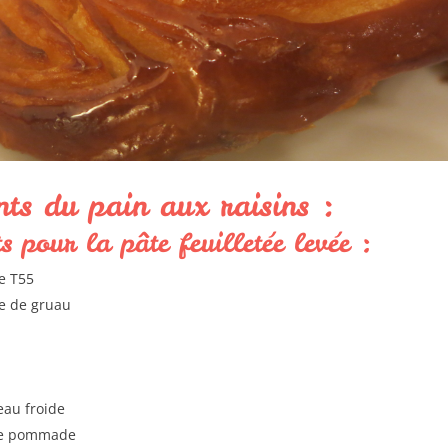
nts du pain aux raisins :
s pour la pâte feuilletée levée :
ne T55
ne de gruau
eau froide
re pommade