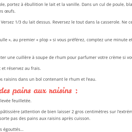
e, portez à ébullition le lait et la vanille. Dans un cul de poule, bl
es œufs.
. Versez 1/3 du lait dessus. Reversez le tout dans la casserole. Ne 
bulle », au premier « plop » si vous préférez, comptez une minute e
ter une cuillère à soupe de rhum pour parfumer votre crème si vou
 et réservez au frais.
s raisins dans un bol contenant le rhum et l’eau.
es pains aux raisins :
levée feuilletée.
pâtissière (attention de bien laisser 2 gros centimètres sur l’extré
sorte pas des pains aux raisins après cuisson.
ns égouttés…