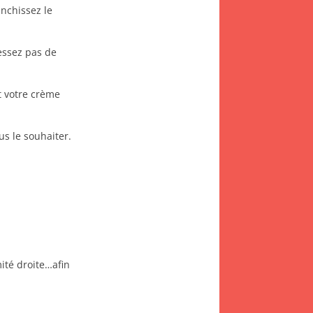
anchissez le
cessez pas de
t votre crème
s le souhaiter.
mité droite…afin