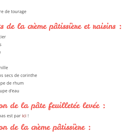
e
re de tourage
s de la crème pâtissière et raisins :
tier
s
e
nille
ns secs de corinthe
oupe de rhum
oupe d’eau
on de la pâte feuilletée levée :
pas est par
ici
!
on de la crème pâtissière :