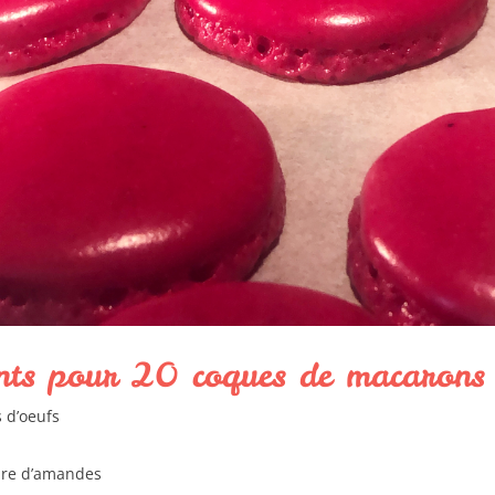
ents pour 20 coques de macarons
s d’oeufs
dre d’amandes