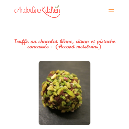
Truffe au chocolat blanc, citron et pistache
concassée + (Accord mets&vins)