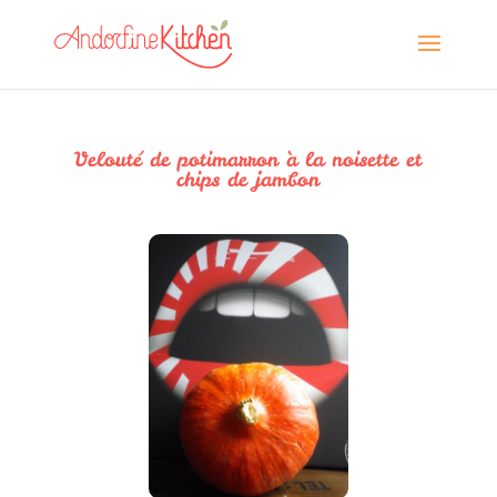
Velouté de potimarron à la noisette et
chips de jambon