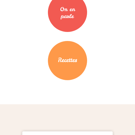
On en
parle
Recettes