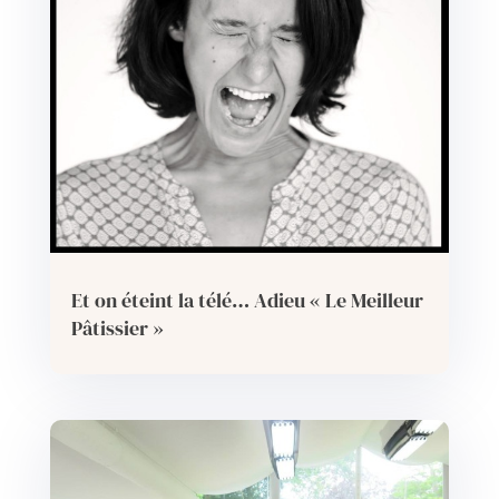
Et on éteint la télé… Adieu « Le Meilleur
Pâtissier »